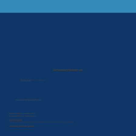
info@reconnect-psychotherapy.com
312.380.9041
|
Fax: 312-985-5692
/reconnect-psychotherapy-pllc
Reconnect Psychotherapy, PLLC
Estado de Illinois | Telemedicina
No Surprises Act
Tienes derecho a recibir una estimación de buena fe sobre el costo de tus servicios.
Privacidad | Términos | Cookies