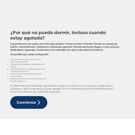
¿Por qué no puedo dormir, incluso cuando
estoy agotada?
Los problemas de sueño son más que simples "malas noches". Pueden afectar tu estado de
ánimo, concentración, relaciones y bienestar general. Muchas personas llegan a este proceso
sintiéndose agotadas, frustradas y sin entender por qué nada parece funcionar.
Es posible que estés navegando:
Dificultad para conciliar el sueño o para
permanecer dormido
Pensamientos acelerados o ansiedad por la
noche
Sentirse cansado incluso después de haber
dormido toda la noche.
Patrones de sueño irregulares o rutinas
interrumpidas
Estrés, agotamiento o transiciones vitales que
afectan al descanso
En Reconnect Psychotherapy, abordamos el apoyo al sueño como un proceso colaborativo y
compasivo. No se trata de soluciones rápidas, sino de comprender qué te impide descansar y
encontrar enfoques que realmente te ayuden.
Comience