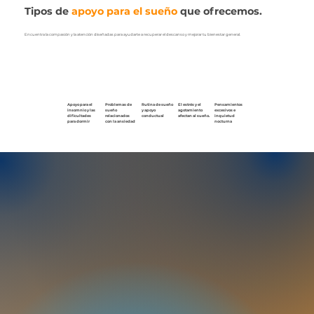
Tipos de
apoyo para el sueño
que ofrecemos.
Encuentra la compasión y la atención diseñadas para ayudarte a recuperar el descanso y mejorar tu bienestar general.
Problemas de
Apoyo para el
Rutina de sueño
El estrés y el
Pensamientos
sueño
insomnio y las
y apoyo
agotamiento
excesivos e
relacionados
dificultades
conductual
afectan al sueño.
inquietud
con la ansiedad
para dormir
nocturna