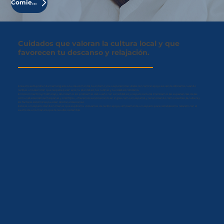
Comience
Cuidados que valoran la cultura local
y que
favorecen tu descanso y relajación.
El sueño está profundamente ligado a tu salud mental, tu entorno y tus experiencias vitales. Encontrar apoyo se siente diferente cuando
recibes una atención que respeta quién eres, tu identidad, tus rutinas y tu realidad cotidiana.
En Reconnect Psychotherapy, abordamos los problemas del sueño con sensibilidad y respeto cultural. Priorizamos las experiencias de las
comunidades latinas/hispanas y LGBTQIA+, ofreciendo servicios tanto en inglés como en español, y reconociendo cómo el estrés, la cultura y
los factores sistémicos pueden afectar el descanso.
Este es un espacio donde no tienes que explicar tu vida antes de recibir apoyo, simplemente un espacio para restablecer tu relación con el
sueño de una manera que te resulte sostenible.