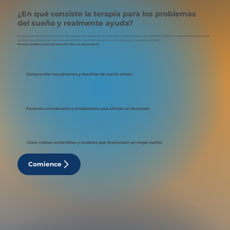
¿En qué consiste la terapia para los problemas
del sueño y realmente ayuda?
El apoyo para dormir a menudo puede parecer demasiado clínico o genérico. Nuestro enfoque es diferente. Creamos un espacio donde puedes
explorar tus patrones de sueño a tu propio ritmo, de una manera que te brinde apoyo y respete tus límites.
Nuestros profesionales sanitarios brindan un apoyo atento:
Comprender tus patrones y desafíos de sueño únicos
Factores emocionales y ambientales que afectan al descanso
Crear rutinas sostenibles y realistas que favorezcan un mejor sueño.
Comience