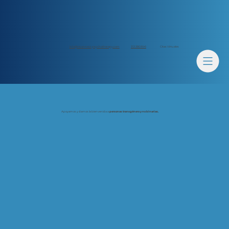
312.380.9041
info@reconnect-psychotherapy.com
Citas Virtuales
Apoyamos y damos la bienvenida a
personas transgénero y no binarias.